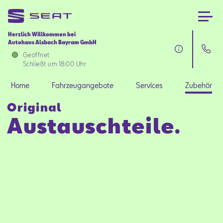
Herzlich Willkommen bei
Autohaus Alsbach Bayram GmbH
Home
Geöffnet
Schließt um 18:00 Uhr
Fahrzeugangebote
Home
Fahrzeugangebote
Services
Zubehör
Original
Services
Austauschteile.
Zubehör
SEAT FOR BUSINESS
Über uns