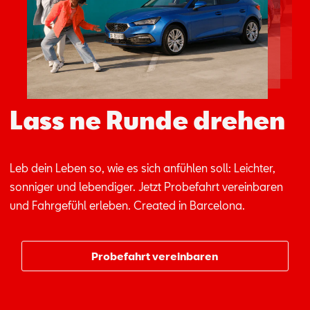
Aktionen
Lass ne Runde drehen
Leb dein Le­ben so, wie es sich an­füh­len soll: Leich­ter,
son­ni­ger und le­ben­di­ger. Jetzt Pro­be­fahrt ver­ein­ba­ren
und Fahr­ge­fühl er­le­ben. Crea­ted in Bar­ce­lo­na.
Probefahrt vereinbaren