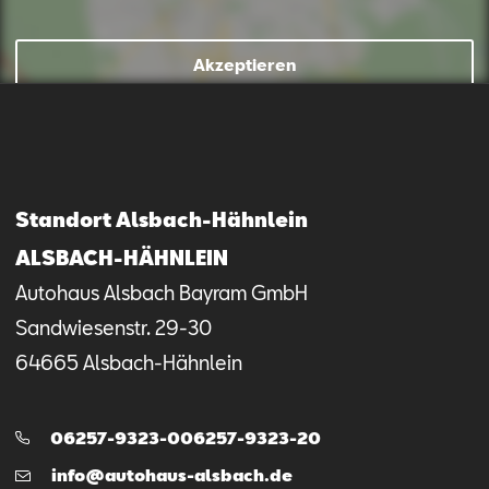
Mail schreiben
Kontaktformular
Anrufen
Akzeptieren
Standort Alsbach-Hähnlein
ALSBACH-HÄHNLEIN
Autohaus Alsbach Bayram GmbH
Sandwiesenstr.
29-30
64665
Alsbach-Hähnlein
Telefon:
06257-9323-006257-9323-20
E-
info@autohaus-alsbach.de