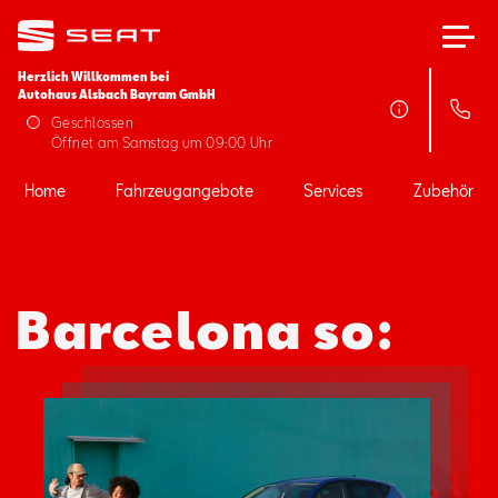
Herzlich Willkommen bei
Autohaus Alsbach Bayram GmbH
Home
Geschlossen
Öffnet am Samstag um 09:00 Uhr
Fahrzeugangebote
Home
Fahrzeugangebote
Services
Zubehör
Services
Barcelona so:
Zubehör
SEAT FOR BUSINESS
Über uns